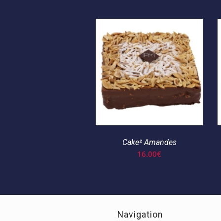
Cake² Amandes
16.00
€
Navigation