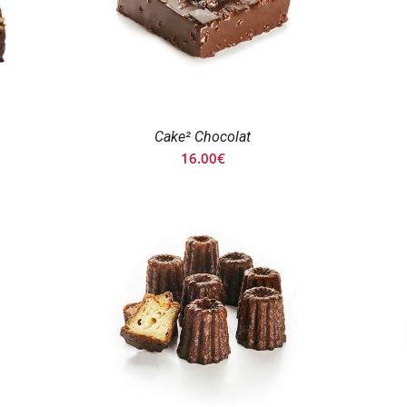
Cake² Chocolat
16.00
€