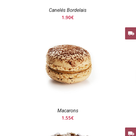
Canelés Bordelais
1.90
€
Macarons
1.55
€