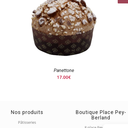
Panettone
17.00
€
Nos produits
Boutique Place Pey-
Berland
Pâtisseries
8 place Pey Berland