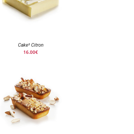
Cake² Citron
16.00
€