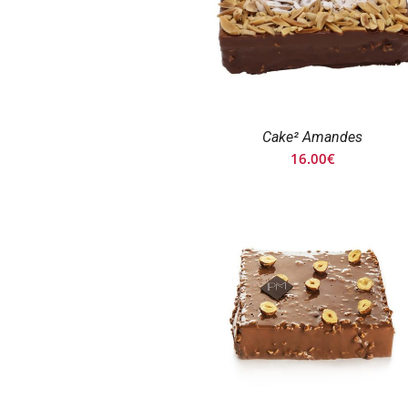
Cake² Amandes
16.00
€