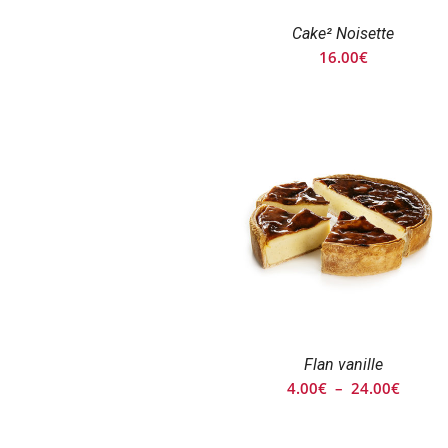
Cake² Noisette
16.00
€
Flan vanille
Plage
4.00
€
–
24.00
€
de
prix :