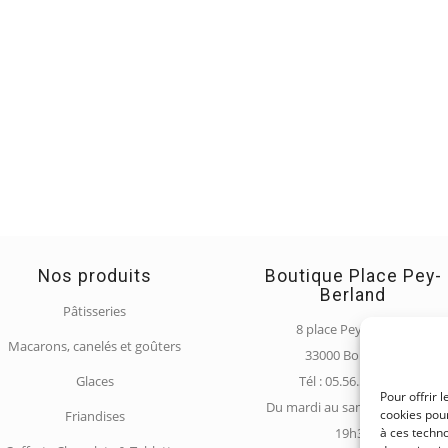
Nos produits
Boutique Place Pey-
Berland
Pâtisseries
8 place Pey Berland
Macarons, canelés et goûters
33000 Bordeaux
Glaces
Tél : 05.56.52.95.61
Pour offrir 
Du mardi au samedi : 10h00 à
cookies pour
Friandises
19h30
à ces techn