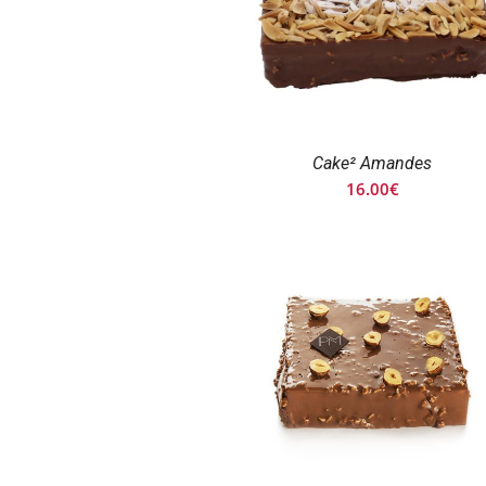
Cake² Amandes
16.00
€