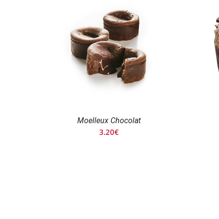
4.00€
à
24.00€
Moelleux Chocolat
3.20
€