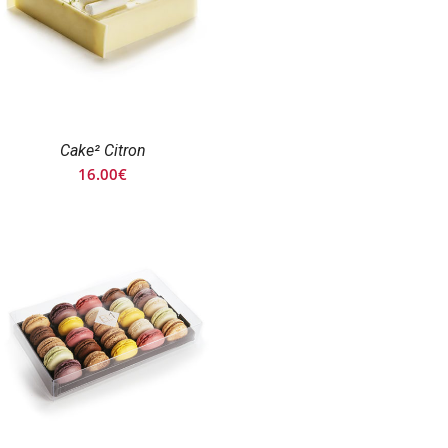
Cake² Citron
16.00
€