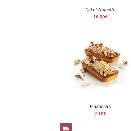
Cake² Noisette
16.00
€
Financiers
2.10
€