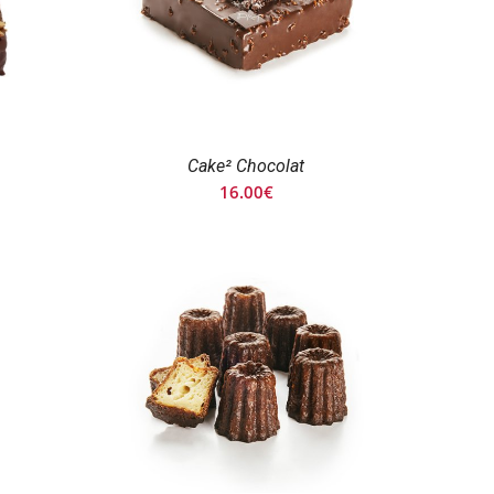
Cake² Chocolat
16.00
€