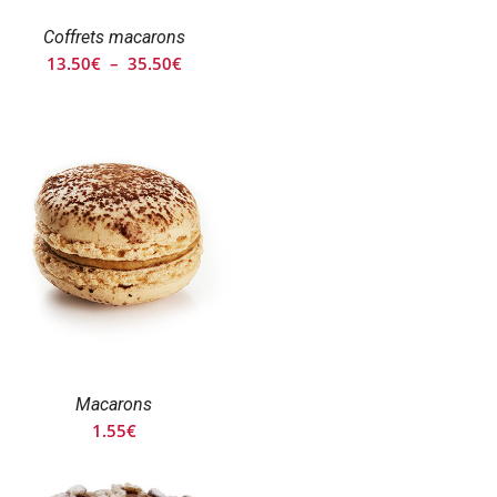
Coffrets macarons
Plage
13.50
€
–
35.50
€
de
prix :
13.50€
à
35.50€
Macarons
1.55
€