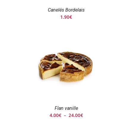
Canelés Bordelais
1.90
€
Flan vanille
Plage
4.00
€
–
24.00
€
de
prix :