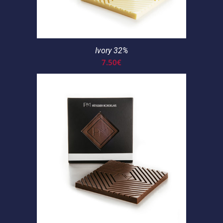
Ivory 32%
7.50
€