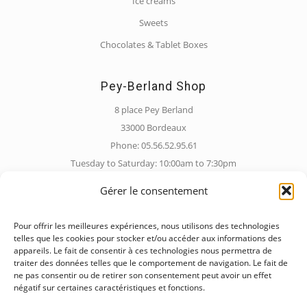
Ice creams
Sweets
Chocolates & Tablet Boxes
Pey-Berland Shop
8 place Pey Berland
33000 Bordeaux
Phone: 05.56.52.95.61
Tuesday to Saturday: 10:00am to 7:30pm
Sunday: 10:00am to 6:30pm
Gérer le consentement
Pour offrir les meilleures expériences, nous utilisons des technologies
Barrière de Pessac Shop
telles que les cookies pour stocker et/ou accéder aux informations des
228 Rue de Pessac
appareils. Le fait de consentir à ces technologies nous permettra de
traiter des données telles que le comportement de navigation. Le fait de
33000 Bordeaux
ne pas consentir ou de retirer son consentement peut avoir un effet
Phone: 05.56.12.24.53
négatif sur certaines caractéristiques et fonctions.
Tuesday to Saturday: 8:30am to 1:00pm and 4:00pm to 7:30pm