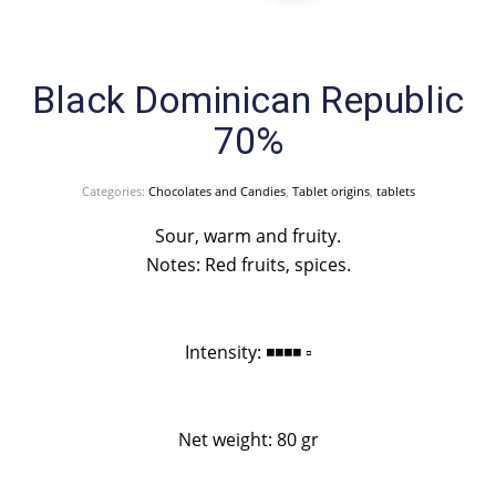
Black Dominican Republic
70%
Categories:
Chocolates and Candies
,
Tablet origins
,
tablets
Sour, warm and fruity.
Notes: Red fruits, spices.
Intensity: ◾️◾️◾️◾️ ▫️
Net weight: 80 gr