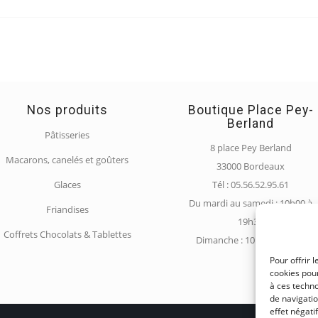
Nos produits
Boutique Place Pey-
Berland
Pâtisseries
8 place Pey Berland
Macarons, canelés et goûters
33000 Bordeaux
Glaces
Tél : 05.56.52.95.61
Du mardi au samedi : 10h00 à
Friandises
19h30
Coffrets Chocolats & Tablettes
Dimanche : 10h00 à 18h30
Pour offrir 
cookies pour
à ces techn
de navigatio
effet négati