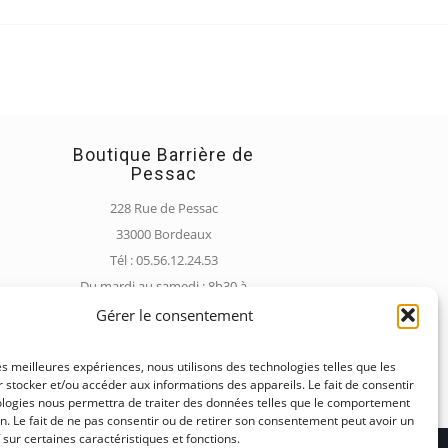
Boutique Barrière de
Pessac
228 Rue de Pessac
33000 Bordeaux
Tél : 05.56.12.24.53
Du mardi au samedi : 8h30 à
13h00 et 16h00 à 19h30
Gérer le consentement
Dimanche : 8h30 à 13h00
les meilleures expériences, nous utilisons des technologies telles que les
 stocker et/ou accéder aux informations des appareils. Le fait de consentir
ologies nous permettra de traiter des données telles que le comportement
n. Le fait de ne pas consentir ou de retirer son consentement peut avoir un
f sur certaines caractéristiques et fonctions.