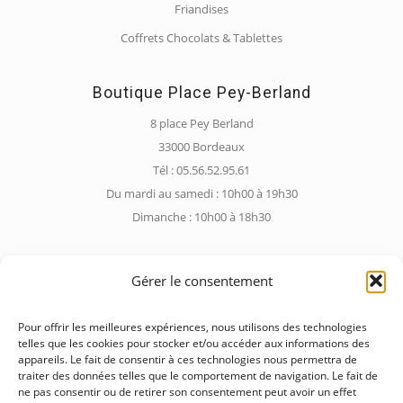
Friandises
Coffrets Chocolats & Tablettes
Boutique Place Pey-Berland
8 place Pey Berland
33000 Bordeaux
Tél : 05.56.52.95.61
Du mardi au samedi : 10h00 à 19h30
Dimanche : 10h00 à 18h30
Gérer le consentement
Boutique Barrière de Pessac
Pour offrir les meilleures expériences, nous utilisons des technologies
228 Rue de Pessac
telles que les cookies pour stocker et/ou accéder aux informations des
appareils. Le fait de consentir à ces technologies nous permettra de
33000 Bordeaux
traiter des données telles que le comportement de navigation. Le fait de
Tél : 05.56.12.24.53
ne pas consentir ou de retirer son consentement peut avoir un effet